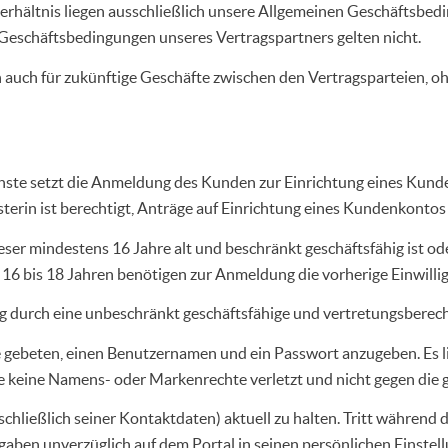
rhältnis liegen ausschließlich unsere Allgemeinen Geschäftsbedi
eschäftsbedingungen unseres Vertragspartners gelten nicht.
uch für zukünftige Geschäfte zwischen den Vertragsparteien, ohn
nste setzt die Anmeldung des Kunden zur Einrichtung eines Kund
isterin ist berechtigt, Anträge auf Einrichtung eines Kundenkon
r mindestens 16 Jahre alt und beschränkt geschäftsfähig ist oder
16 bis 18 Jahren benötigen zur Anmeldung die vorherige Einwilligu
g durch eine unbeschränkt geschäftsfähige und vertretungsberecht
gebeten, einen Benutzernamen und ein Passwort anzugeben. Es li
 keine Namens- oder Markenrechte verletzt und nicht gegen die g
nschließlich seiner Kontaktdaten) aktuell zu halten. Tritt währen
aben unverzüglich auf dem Portal in seinen persönlichen Einstell