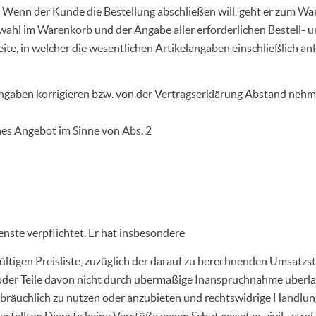
 Wenn der Kunde die Bestellung abschließen will, geht er zum Wa
uswahl im Warenkorb und der Angabe aller erforderlichen Bestell- 
Seite, in welcher die wesentlichen Artikelangaben einschließlich
ingaben korrigieren bzw. von der Vertragserklärung Abstand nehm
ches Angebot im Sinne von Abs. 2
nste verpflichtet. Er hat insbesondere
ültigen Preisliste, zuzüglich der darauf zu berechnenden Umsatzst
r oder Teile davon nicht durch übermäßige Inanspruchnahme überl
ssbräuchlich zu nutzen oder anzubieten und rechtswidrige Handlun
estellten Dienste keine Verstöße gegen Schutzgesetze, zivil-, st