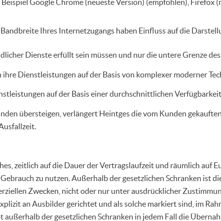
eispiel Google Chrome (neueste Version) (empfohlen), Firefox (ne
 Bandbreite Ihres Internetzugangs haben Einfluss auf die Darstel
icher Dienste erfüllt sein müssen und nur die untere Grenze des 
n ihre Dienstleistungen auf der Basis von komplexer moderner Tech
enstleistungen auf der Basis einer durchschnittlichen Verfügbarkei
unden übersteigen, verlängert Heintges die vom Kunden gekauft
sfallzeit.
es, zeitlich auf die Dauer der Vertragslaufzeit und räumlich auf E
 Gebrauch zu nutzen. Außerhalb der gesetzlichen Schranken ist 
ziellen Zwecken, nicht oder nur unter ausdrücklicher Zustimmung
plizit an Ausbilder gerichtet und als solche markiert sind, im Ra
 außerhalb der gesetzlichen Schranken in jedem Fall die Übernahm