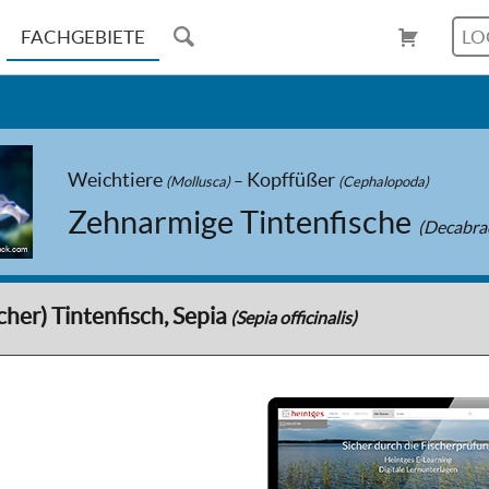
FACHGEBIETE
LO
Kopffüßer
Weichtiere
–
(Mollusca)
(Cephalopoda)
Zehnarmige Tintenfische
(Decabra
tock.com
her) Tintenfisch, Sepia
(Sepia officinalis)