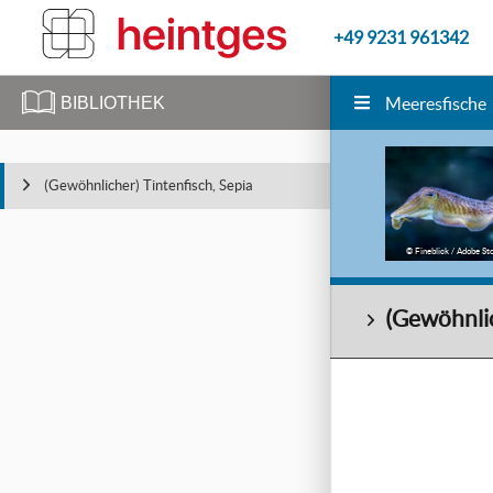
+49 9231 961342
BIBLIOTHEK
Meeresfische
(Gewöhnlicher) Tintenfisch, Sepia
© Fineblick / Adobe S
(Gewöhnlic