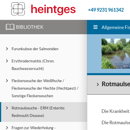
+49 9231 961342
BIBLIOTHEK
Allgemeine Fi
Furunkulose der Salmoniden
Erythrodermatitis (Chron.
@Dr. 
Bauchwassersucht)
Fleckenseuche der Weißfische /
Rotmaulse
Fleckenseuche der Hechte (Hechtpest) /
Sonstige Fleckenseuchen
Rotmaulseuche - ERM (Enteritic
Die Krankheit 
Redmouth Disease)
Die Rotmaulse
Fragen zur Wiederholung -