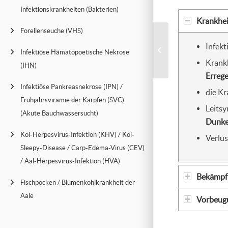
Infektionskrankheiten (Bakterien)
Krankhei
Forellenseuche (VHS)
Fleckenseuch
Infekt
Flecke
Infektiöse Hämatopoetische Nekrose
(Hech
Krank
(IHN)
Errege
Infektiöse Pankreasnekrose (IPN) /
die Kr
Frühjahrsvirämie der Karpfen (SVC)
Leits
(Akute Bauchwassersucht)
Dunkel
Koi-Herpesvirus-Infektion (KHV) / Koi-
Verlus
Sleepy-Disease / Carp-Edema-Virus (CEV)
/ Aal-Herpesvirus-Infektion (HVA)
Bekämpf
Fischpocken / Blumenkohlkrankheit der
Aale
Vorbeug