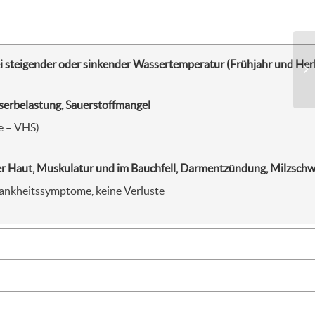
Fr
i steigender oder sinkender Wassertemperatur (Frühjahr und Her
In
serbelastung, Sauerstoffmangel
he – VHS)
er Haut, Muskulatur und im Bauchfell, Darmentzündung, Milzschw
 Krankheitssymptome, keine Verluste