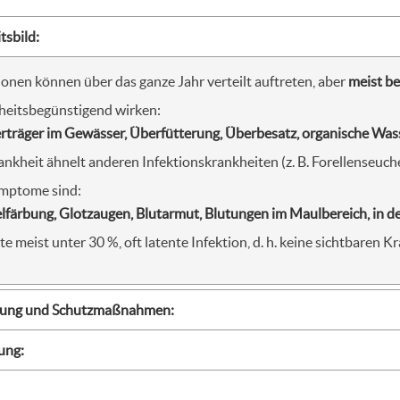
tsbild:
e der Weißfische /
ionen können über das ganze Jahr verteilt auftreten, aber
meist be
nseuche der Hechte
tpest) / Sonstige...
heitsbegünstigend wirken:
rträger im Gewässer, Überfütterung, Überbesatz, organische Was
ankheit ähnelt anderen Infektionskrankheiten (z. B. Forellenseuc
ymptome sind:
färbung, Glotzaugen, Blutarmut, Blutungen im Maulbereich, in d
te meist unter 30 %, oft latente Infektion, d. h. keine sichtbaren
ung und Schutzmaßnahmen:
ung: