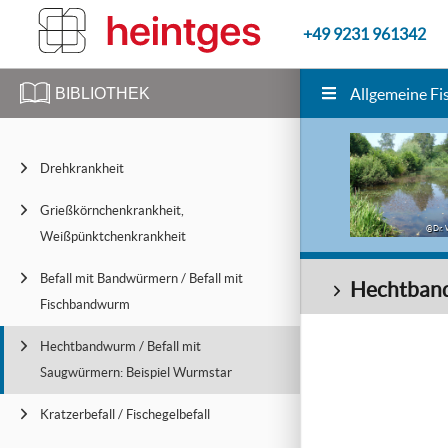
+49 9231 961342
BIBLIOTHEK
Allgemeine Fi
Drehkrankheit
Grießkörnchenkrankheit,
@Dr. 
Weißpünktchenkrankheit
Befall mit Bandwürmern / Befall mit
Hechtband
Fischbandwurm
Hechtbandwurm / Befall mit
Saugwürmern: Beispiel Wurmstar
Kratzerbefall / Fischegelbefall