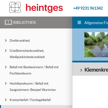
+49 9231 961342
BIBLIOTHEK
Allgemeine Fi
Drehkrankheit
Grießkörnchenkrankheit,
@Dr. 
Weißpünktchenkrankheit
Befall mit Bandwürmern / Befall mit
Kiemenkreb
Fischbandwurm
Hechtbandwurm / Befall mit
Saugwürmern: Beispiel Wurmstar
Kratzerbefall / Fischegelbefall