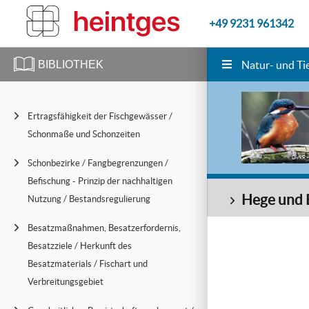
+49 9231 961342
BIBLIOTHEK
Natur- und Ti
Ertragsfähigkeit der Fischgewässer /
Schonmaße und Schonzeiten
DirkR -
Schonbezirke / Fangbegrenzungen /
Befischung - Prinzip der nachhaltigen
Hege und 
Nutzung / Bestandsregulierung
Besatzmaßnahmen, Besatzerfordernis,
Besatzziele / Herkunft des
Besatzmaterials / Fischart und
Verbreitungsgebiet